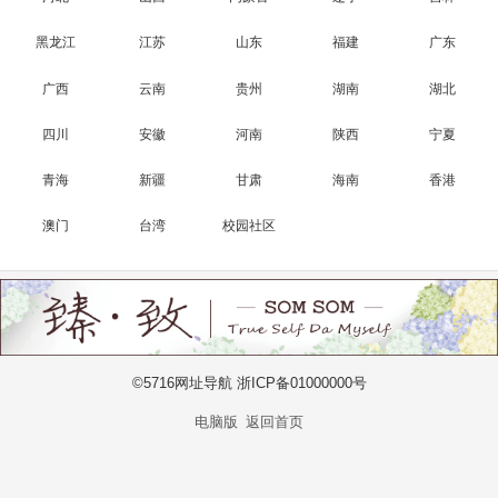
黑龙江
江苏
山东
福建
广东
广西
云南
贵州
湖南
湖北
四川
安徽
河南
陕西
宁夏
青海
新疆
甘肃
海南
香港
澳门
台湾
校园社区
©5716网址导航 浙ICP备01000000号
电脑版
返回首页