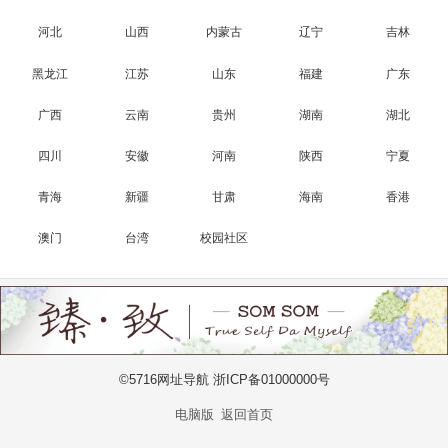
河北
山西
内蒙古
辽宁
吉林
黑龙江
江苏
山东
福建
广东
广西
云南
贵州
湖南
湖北
四川
安徽
河南
陕西
宁夏
青海
新疆
甘肃
海南
香港
澳门
台湾
校园社区
©5716网址导航 浙ICP备01000000号
电脑版
返回首页