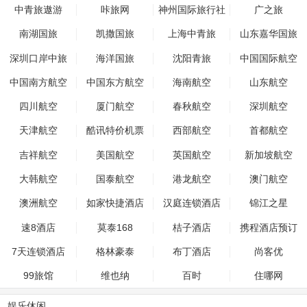
中青旅遨游
咔旅网
神州国际旅行社
广之旅
南湖国旅
凯撒国旅
上海中青旅
山东嘉华国旅
深圳口岸中旅
海洋国旅
沈阳青旅
中国国际航空
中国南方航空
中国东方航空
海南航空
山东航空
四川航空
厦门航空
春秋航空
深圳航空
天津航空
酷讯特价机票
西部航空
首都航空
吉祥航空
美国航空
英国航空
新加坡航空
大韩航空
国泰航空
港龙航空
澳门航空
澳洲航空
如家快捷酒店
汉庭连锁酒店
锦江之星
速8酒店
莫泰168
桔子酒店
携程酒店预订
7天连锁酒店
格林豪泰
布丁酒店
尚客优
99旅馆
维也纳
百时
住哪网
娱乐休闲