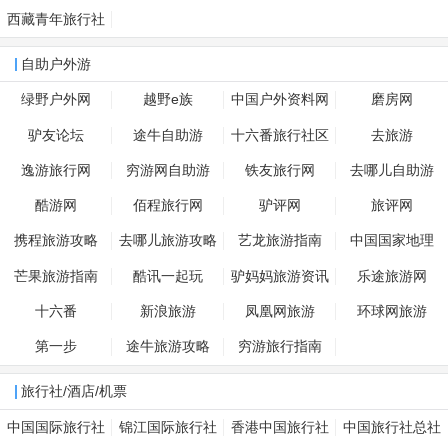
西藏青年旅行社
自助户外游
绿野户外网
越野e族
中国户外资料网
磨房网
驴友论坛
途牛自助游
十六番旅行社区
去旅游
逸游旅行网
穷游网自助游
铁友旅行网
去哪儿自助游
酷游网
佰程旅行网
驴评网
旅评网
携程旅游攻略
去哪儿旅游攻略
艺龙旅游指南
中国国家地理
芒果旅游指南
酷讯一起玩
驴妈妈旅游资讯
乐途旅游网
十六番
新浪旅游
凤凰网旅游
环球网旅游
第一步
途牛旅游攻略
穷游旅行指南
旅行社/酒店/机票
中国国际旅行社
锦江国际旅行社
香港中国旅行社
中国旅行社总社