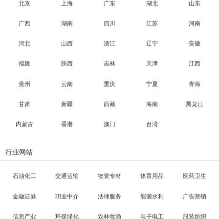
北京
上海
广东
湖北
山东
广西
湖南
四川
江苏
河南
河北
山西
浙江
辽宁
安徽
福建
陕西
吉林
天津
江西
贵州
云南
重庆
宁夏
青海
甘肃
新疆
西藏
海南
黑龙江
内蒙古
香港
澳门
台湾
行业网站
石油化工
交通运输
物资专材
体育用品
医药卫生
金融证券
职业中介
法律服务
能源水利
广告营销
信息产业
环保绿化
农林牧渔
电子电工
服装纺织