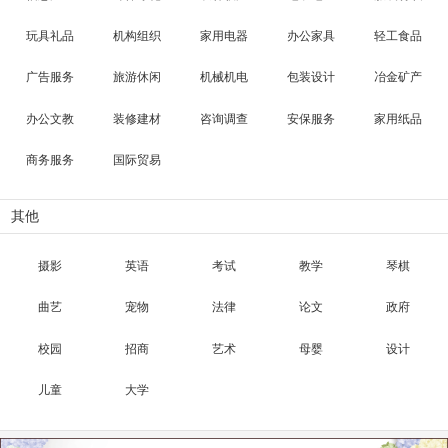
玩具礼品
机构组织
家用电器
办公家具
轻工食品
广告服务
旅游休闲
机械机电
包装设计
冶金矿产
办公文教
装修建材
咨询调查
安保服务
家用纸品
商务服务
国际贸易
其他
摄影
英语
考试
教学
琴棋
曲艺
宠物
法律
论文
政府
校园
招商
艺术
母婴
设计
儿童
大学