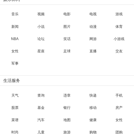
音乐
视频
电影
电视
游戏
新闻
小说
图片
动漫
体育
NBA
论坛
笑话
网游
小游戏
女性
星座
足球
直播
交友
军事
生活服务
天气
查询
违章
快递
手机
股票
基金
银行
移动
房产
菜谱
汽车
地图
健康
女性
时尚
儿童
旅游
购物
团购