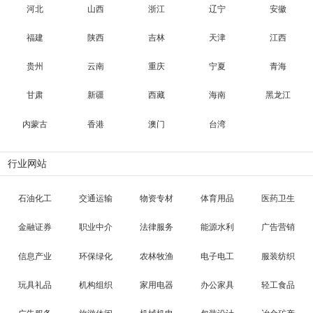
河北
山西
浙江
辽宁
安徽
福建
陕西
吉林
天津
江西
贵州
云南
重庆
宁夏
青海
甘肃
新疆
西藏
海南
黑龙江
内蒙古
香港
澳门
台湾
行业网站
石油化工
交通运输
物资专材
体育用品
医药卫生
金融证券
职业中介
法律服务
能源水利
广告营销
信息产业
环保绿化
农林牧渔
电子电工
服装纺织
玩具礼品
机构组织
家用电器
办公家具
轻工食品