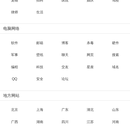
宠物
招聘
医院
婚庆
驾校
律师
生活
电脑网络
软件
邮箱
博客
杀毒
硬件
军事
壁纸
聊天
网页
搜索
编程
科技
交友
星座
域名
QQ
安全
论坛
地方网站
北京
上海
广东
湖北
山东
广西
湖南
四川
江苏
河南