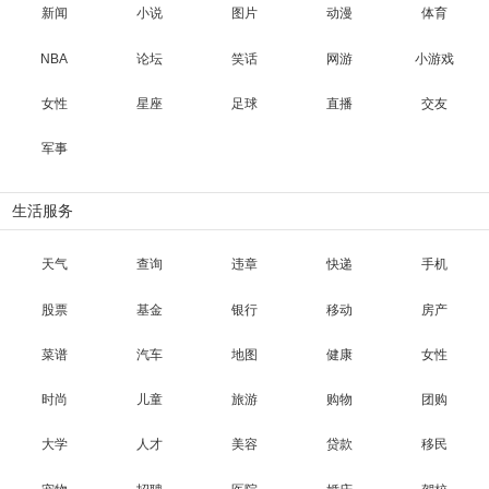
新闻
小说
图片
动漫
体育
NBA
论坛
笑话
网游
小游戏
女性
星座
足球
直播
交友
军事
生活服务
天气
查询
违章
快递
手机
股票
基金
银行
移动
房产
菜谱
汽车
地图
健康
女性
时尚
儿童
旅游
购物
团购
大学
人才
美容
贷款
移民