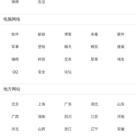
律师
生活
电脑网络
软件
邮箱
博客
杀毒
硬件
军事
壁纸
聊天
网页
搜索
编程
科技
交友
星座
域名
QQ
安全
论坛
地方网站
北京
上海
广东
湖北
山东
广西
湖南
四川
江苏
河南
河北
山西
浙江
辽宁
安徽