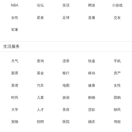
NBA
论坛
笑话
网游
小游戏
女性
星座
足球
直播
交友
军事
生活服务
天气
查询
违章
快递
手机
股票
基金
银行
移动
房产
菜谱
汽车
地图
健康
女性
时尚
儿童
旅游
购物
团购
大学
人才
美容
贷款
移民
宠物
招聘
医院
婚庆
驾校