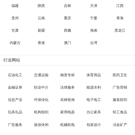
福建
陕西
吉林
天津
江西
贵州
云南
重庆
宁夏
青海
甘肃
新疆
西藏
海南
黑龙江
内蒙古
香港
澳门
台湾
行业网站
石油化工
交通运输
物资专材
体育用品
医药卫生
金融证券
职业中介
法律服务
能源水利
广告营销
信息产业
环保绿化
农林牧渔
电子电工
服装纺织
玩具礼品
机构组织
家用电器
办公家具
轻工食品
广告服务
旅游休闲
机械机电
包装设计
冶金矿产