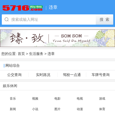
违章
您的位置:
首页
>
生活服务
>
违章
网站综合
公交查询
实时路况
驾校一点通
车牌号查询
娱乐休闲
音乐
视频
电影
电视
游戏
新闻
小说
图片
动漫
体育