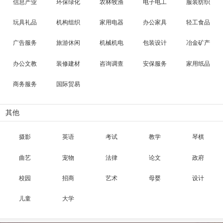
信息产业
环保绿化
农林牧渔
电子电工
服装纺织
玩具礼品
机构组织
家用电器
办公家具
轻工食品
广告服务
旅游休闲
机械机电
包装设计
冶金矿产
办公文教
装修建材
咨询调查
安保服务
家用纸品
商务服务
国际贸易
其他
摄影
英语
考试
教学
琴棋
曲艺
宠物
法律
论文
政府
校园
招商
艺术
母婴
设计
儿童
大学