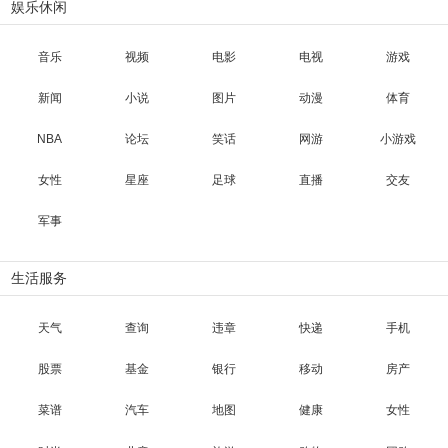
娱乐休闲
音乐
视频
电影
电视
游戏
新闻
小说
图片
动漫
体育
NBA
论坛
笑话
网游
小游戏
女性
星座
足球
直播
交友
军事
生活服务
天气
查询
违章
快递
手机
股票
基金
银行
移动
房产
菜谱
汽车
地图
健康
女性