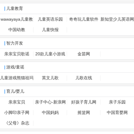
儿童教育
wawayaya儿童教
儿童英语乐园
奇奇玩儿童软件
新知堂少儿英语网
育
中国幼教
儿童快报
智力开发
亲亲宝贝歌谣
20款儿童小游戏
金苗网
游戏/童谣
儿童游戏熊猫祖玛
英文儿歌
儿歌在线
育儿/婴儿
亲亲宝贝
亲子中心-新浪网
好孩子育儿网
亲子乐园
小脚印亲子网
中国妈妈
摇篮网
中国育婴网
《父母》杂志