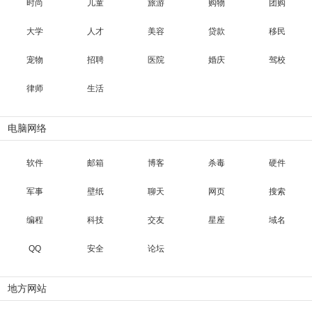
时尚
儿童
旅游
购物
团购
大学
人才
美容
贷款
移民
宠物
招聘
医院
婚庆
驾校
律师
生活
电脑网络
软件
邮箱
博客
杀毒
硬件
军事
壁纸
聊天
网页
搜索
编程
科技
交友
星座
域名
QQ
安全
论坛
地方网站