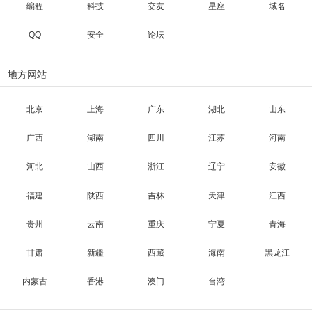
编程
科技
交友
星座
域名
QQ
安全
论坛
地方网站
北京
上海
广东
湖北
山东
广西
湖南
四川
江苏
河南
河北
山西
浙江
辽宁
安徽
福建
陕西
吉林
天津
江西
贵州
云南
重庆
宁夏
青海
甘肃
新疆
西藏
海南
黑龙江
内蒙古
香港
澳门
台湾