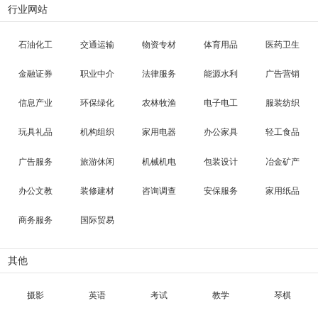
行业网站
石油化工
交通运输
物资专材
体育用品
医药卫生
金融证券
职业中介
法律服务
能源水利
广告营销
信息产业
环保绿化
农林牧渔
电子电工
服装纺织
玩具礼品
机构组织
家用电器
办公家具
轻工食品
广告服务
旅游休闲
机械机电
包装设计
冶金矿产
办公文教
装修建材
咨询调查
安保服务
家用纸品
商务服务
国际贸易
其他
摄影
英语
考试
教学
琴棋