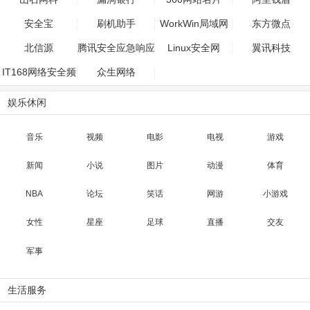
安全宝
刷机助手
WorkWin局域网
东方微点
监控管理软件
北信源
腾讯安全应急响应
Linux安全网
翼讯科技
中心
IT168网络安全频
众生网络
道
娱乐休闲
音乐
视频
电影
电视
游戏
新闻
小说
图片
动漫
体育
NBA
论坛
笑话
网游
小游戏
女性
星座
足球
直播
交友
军事
生活服务