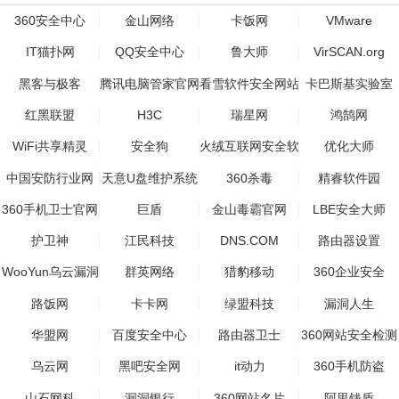
360安全中心
金山网络
卡饭网
VMware
IT猫扑网
QQ安全中心
鲁大师
VirSCAN.org
黑客与极客
腾讯电脑管家官网
看雪软件安全网站
卡巴斯基实验室
红黑联盟
H3C
瑞星网
鸿鹄网
WiFi共享精灵
安全狗
火绒互联网安全软
优化大师
件
中国安防行业网
天意U盘维护系统
360杀毒
精睿软件园
360手机卫士官网
巨盾
金山毒霸官网
LBE安全大师
护卫神
江民科技
DNS.COM
路由器设置
WooYun乌云漏洞
群英网络
猎豹移动
360企业安全
报告平台
路饭网
卡卡网
绿盟科技
漏洞人生
华盟网
百度安全中心
路由器卫士
360网站安全检测
乌云网
黑吧安全网
it动力
360手机防盗
山石网科
漏洞银行
360网站名片
阿里钱盾