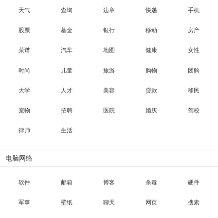
天气
查询
违章
快递
手机
股票
基金
银行
移动
房产
菜谱
汽车
地图
健康
女性
时尚
儿童
旅游
购物
团购
大学
人才
美容
贷款
移民
宠物
招聘
医院
婚庆
驾校
律师
生活
电脑网络
软件
邮箱
博客
杀毒
硬件
军事
壁纸
聊天
网页
搜索