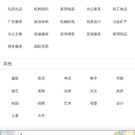
玩具礼品
机构组织
家用电器
办公家具
轻工食品
广告服务
旅游休闲
机械机电
包装设计
冶金矿产
办公文教
装修建材
咨询调查
安保服务
家用纸品
商务服务
国际贸易
其他
摄影
英语
考试
教学
琴棋
曲艺
宠物
法律
论文
政府
校园
招商
艺术
母婴
设计
儿童
大学