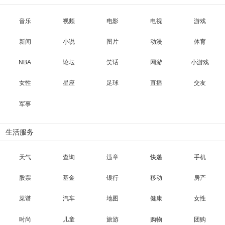
音乐
视频
电影
电视
游戏
新闻
小说
图片
动漫
体育
NBA
论坛
笑话
网游
小游戏
女性
星座
足球
直播
交友
军事
生活服务
天气
查询
违章
快递
手机
股票
基金
银行
移动
房产
菜谱
汽车
地图
健康
女性
时尚
儿童
旅游
购物
团购