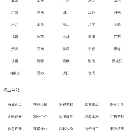
北京
上海
广东
湖北
山东
广西
湖南
四川
江苏
河南
河北
山西
浙江
辽宁
安徽
福建
陕西
吉林
天津
江西
贵州
云南
重庆
宁夏
青海
甘肃
新疆
西藏
海南
黑龙江
内蒙古
香港
澳门
台湾
行业网站
石油化工
交通运输
物资专材
体育用品
医药卫生
金融证券
职业中介
法律服务
能源水利
广告营销
信息产业
环保绿化
农林牧渔
电子电工
服装纺织